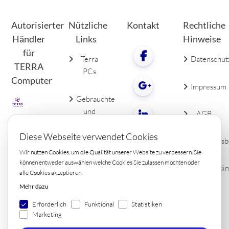
Autorisierter
Nützliche
Kontakt
Rechtliche
Händler
Links
Hinweise
für
Terra
Datenschut
TERRA
PCs
Computer
Impressum
Gebrauchte
und
AGB
neue
LCDs
Diese Webseite verwendet Cookies
Widerrufsb
Wir nutzen Cookies, um die Qualität unserer Website zu verbessern. Sie
PC
können entweder auswählen welche Cookies Sie zulassen möchten oder
Lieferbedi
alle Cookies akzeptieren.
Zubehör
Kontakt
Mehr dazu
Erforderlich
Funktional
Statistiken
Marketing