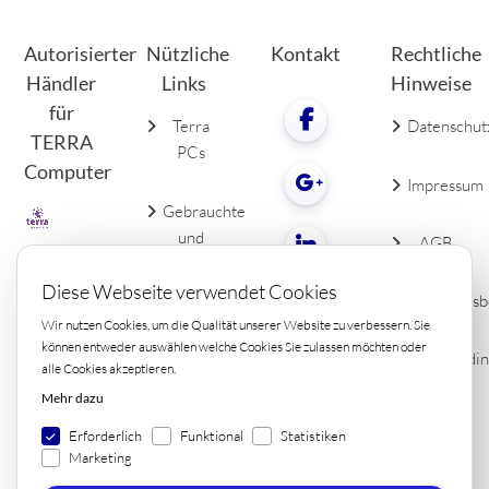
Autorisierter
Nützliche
Kontakt
Rechtliche
Händler
Links
Hinweise
für
Terra
Datenschut
TERRA
PCs
Computer
Impressum
Gebrauchte
und
AGB
neue
LCDs
Diese Webseite verwendet Cookies
Widerrufsb
Wir nutzen Cookies, um die Qualität unserer Website zu verbessern. Sie
PC
können entweder auswählen welche Cookies Sie zulassen möchten oder
Lieferbedi
alle Cookies akzeptieren.
Zubehör
Kontakt
Mehr dazu
Erforderlich
Funktional
Statistiken
Marketing