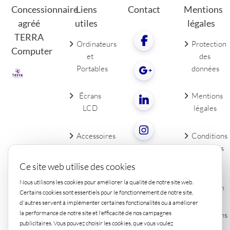
Concessionnaire
Liens
Contact
Mentions
agréé
utiles
légales
TERRA
Ordinateurs
Protection
Computer
et
des
Portables
données
Écrans
Mentions
LCD
légales
Accessoires
Conditions
de PC
générales
Contact
Ce site web utilise des cookies
Droit de
Nous utilisons les cookies pour améliorer la qualité de notre site web.
rétraction
Certains cookies sont essentiels pour le fonctionnement de notre site,
d'autres servent à implémenter certaines fonctionalités ou à améliorer
la performance de notre site et l'efficacité de nos campagnes
Conditions
publicitaires. Vous pouvez choisir les cookies, que vous voulez
de