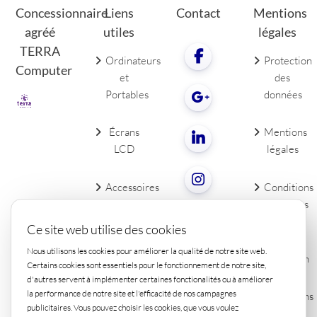
Concessionnaire
Liens
Contact
Mentions
agréé
utiles
légales
TERRA
Ordinateurs
Protection
Computer
et
des
Portables
données
Écrans
Mentions
LCD
légales
Accessoires
Conditions
de PC
générales
Contact
Ce site web utilise des cookies
Droit de
Nous utilisons les cookies pour améliorer la qualité de notre site web.
rétraction
Certains cookies sont essentiels pour le fonctionnement de notre site,
d'autres servent à implémenter certaines fonctionalités ou à améliorer
la performance de notre site et l'efficacité de nos campagnes
Conditions
publicitaires. Vous pouvez choisir les cookies, que vous voulez
de