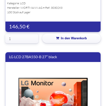
Kategorie: LCD
Hersteller:
WORTMANN AG
• Ref.: 3030263
100 Stück auf Lager
146,50 €
In den Warenkorb
LG LCD 27BA550-B 27” black