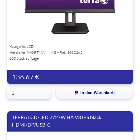
Kategorie: LCD
Hersteller:
WORTMANN AG
• Ref.: 3030262
100 Stück auf Lager
136,67 €
In den Warenkorb
TERRA LCD/LED 2727W HA V3 IPS black
HDMI/DP/USB-C