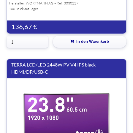
Hersteller:
WORTMANN AG
• Ref.: 3030227
100 Stück auf Lager
136,67 €
In den Warenkorb
TERRA LCD/LED 2448W PV V4 IPS black
HDMI/DP/USB-C