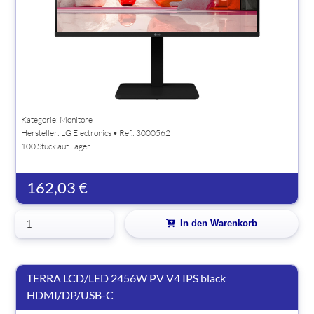
Kategorie: Monitore
Hersteller:
LG Electronics
• Ref.: 3000562
100 Stück auf Lager
162,03 €
In den Warenkorb
TERRA LCD/LED 2456W PV V4 IPS black
HDMI/DP/USB-C