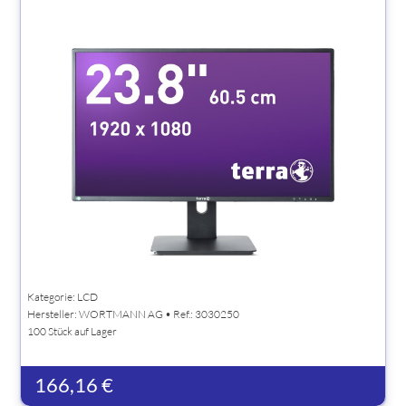
Kategorie: LCD
Hersteller:
WORTMANN AG
• Ref.: 3030250
100 Stück auf Lager
166,16 €