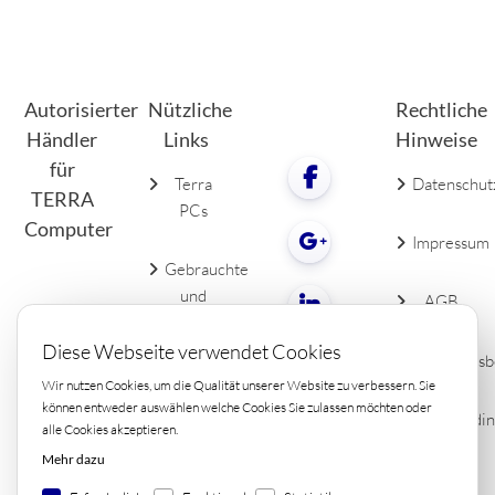
Autorisierter
Nützliche
Rechtliche
Händler
Links
Hinweise
für
Terra
Datenschut
TERRA
PCs
Computer
Impressum
Gebrauchte
und
AGB
neue
LCDs
Diese Webseite verwendet Cookies
Widerrufsb
Wir nutzen Cookies, um die Qualität unserer Website zu verbessern. Sie
PC
können entweder auswählen welche Cookies Sie zulassen möchten oder
Lieferbedi
alle Cookies akzeptieren.
Zubehör
Kontakt
Mehr dazu