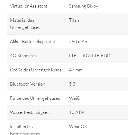
Virtueller Assistent
Samsung Bixby
Material des
Titan
Uhrengehäuses
Akku- Batteriekapazität
590 mAh
4G-Standards
LTE-TDD & LTE-FDD
Größe des Uhrengehäuses
47 mm
Bluetooth-Version
5.3
Farbe des Uhrengehäuses
Weiß
Wasserbeständigkeit
10 ATM
Installiertes
Wear OS
Betriebssystem