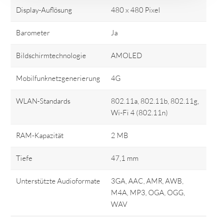
Display-Auflösung
480 x 480 Pixel
Barometer
Ja
Bildschirmtechnologie
AMOLED
Mobilfunknetzgenerierung
4G
WLAN-Standards
802.11a, 802.11b, 802.11g,
Wi-Fi 4 (802.11n)
RAM-Kapazität
2 MB
Tiefe
47,1 mm
Unterstützte Audioformate
3GA, AAC, AMR, AWB,
M4A, MP3, OGA, OGG,
WAV