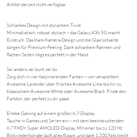
Artikel derzeit nicht verfügbar
Schlankes Design mit stylischem Twist
Minimalistisch, robust, stylisch – das Galaxy A36 5G macht
Eindruck. Das klare Kamera-Design und die Glasrückseite
sorgen für Premium-Feeling. Dank schlankem Rahmen und
flachen Seiten liegt es perfekt in der Hand.
Sei anders, sei bunt, sei du
Zeig dich in vier faszinierenden Farben – von verspieltem
Awesome Lavender über frisches Awesome Lime bis hin zu
klassischem Awesome White oder Awesome Black. Finde den
Farbton, der perfekt zu dir passt.
Erlebe Gaming auf einem großen 6,7-Display
Tauche in Games und Serien ein – mit dem beeindruckenden
6,7 FHD+ Super AMOLED-Display. Mit einer bis zu 120 Hz
Bildwiederholrate läuft alles flüssig, und dank 1.200 Nits bleibt