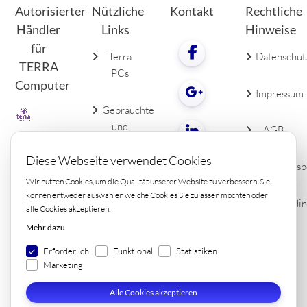
Autorisierter
Nützliche
Kontakt
Rechtliche
Händler
Links
Hinweise
für
Terra
Datenschut
TERRA
PCs
Computer
Impressum
Gebrauchte
und
AGB
neue
LCDs
Diese Webseite verwendet Cookies
Widerrufsb
Wir nutzen Cookies, um die Qualität unserer Website zu verbessern. Sie
PC
können entweder auswählen welche Cookies Sie zulassen möchten oder
Lieferbedi
alle Cookies akzeptieren.
Zubehör
Kontakt
Mehr dazu
Erforderlich
Funktional
Statistiken
Marketing
Alle Cookies akzeptieren
Copyright 2023 © by ELIN Consulting S.à r.l. - Création et