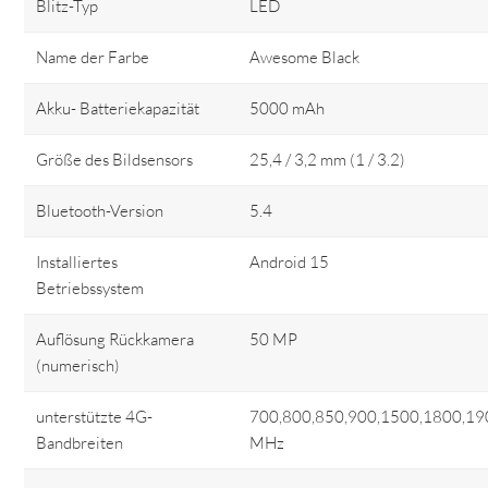
Blitz-Typ
LED
Name der Farbe
Awesome Black
Akku- Batteriekapazität
5000 mAh
Größe des Bildsensors
25,4 / 3,2 mm (1 / 3.2)
Bluetooth-Version
5.4
Installiertes
Android 15
Betriebssystem
Auflösung Rückkamera
50 MP
(numerisch)
unterstützte 4G-
700,800,850,900,1500,1800,19
Bandbreiten
MHz