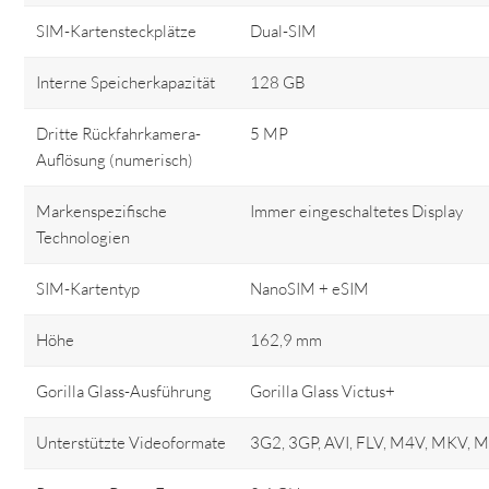
SIM-Kartensteckplätze
Dual-SIM
Interne Speicherkapazität
128 GB
Dritte Rückfahrkamera-
5 MP
Auflösung (numerisch)
Markenspezifische
Immer eingeschaltetes Display
Technologien
SIM-Kartentyp
NanoSIM + eSIM
Höhe
162,9 mm
Gorilla Glass-Ausführung
Gorilla Glass Victus+
Unterstützte Videoformate
3G2, 3GP, AVI, FLV, M4V, MKV,