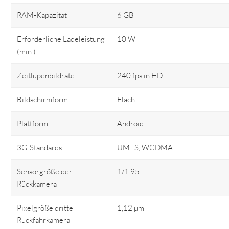
RAM-Kapazität
6 GB
Erforderliche Ladeleistung
10 W
(min.)
Zeitlupenbildrate
240 fps in HD
Bildschirmform
Flach
Plattform
Android
3G-Standards
UMTS, WCDMA
Sensorgröße der
1/1.95
Rückkamera
Pixelgröße dritte
1,12 µm
Rückfahrkamera